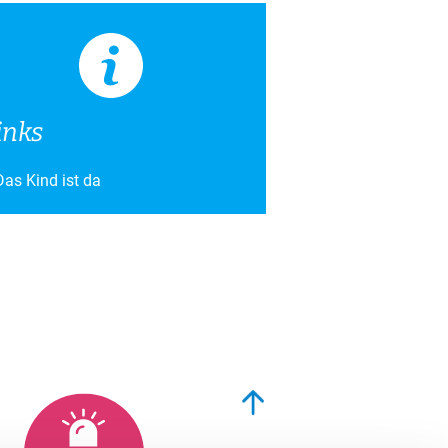
t 2026
um der Frauenklinik Züri Ost
mber 2026
rmer Symposium der Medizinischen
inks
Das Kind ist da
eranstaltungen und Fortbildungen
tellen