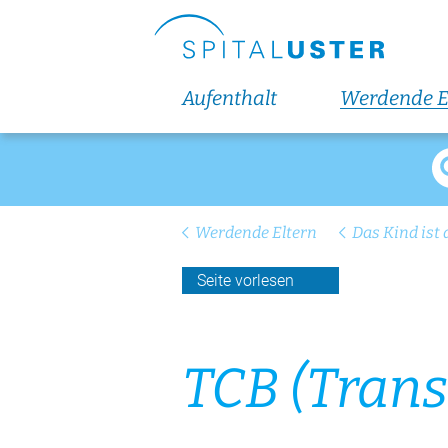
Übernachtung
Essen und Einkaufen
Aufenthalt
Werdende E
Arealplan
Anreise und Parken
Werdende Eltern
Das Kind ist 
Seite vorlesen
Zuweisende
Patientenzuweisung
TCB (Trans­c
Ansprechpersonen
Fachbereiche
Zuweiserportal