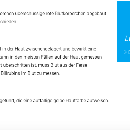
Ansprechpersonen
27. Augus
Anmeldung Ihrer Praxis
Symposi
orenen überschüssige rote Blutkörperchen abgebaut
schieden.
Log-in Webportal
3. Septe
5. Uste
Wichtige Kontakte auf einen Blick
L
Klinik
il in der Haut zwischengelagert und bewirkt eine
Alle V
 kann in den meisten Fällen auf der Haut gemessen
 überschritten ist, muss Blut aus der Ferse
Direkteinstieg
Offene S
ilirubins im Blut zu messen.
Organigramm Spital Uster
Appartements für Mitarbeitende
geführt, die eine auffällige gelbe Hautfarbe aufweisen.
Fortbildungen in der Pflege