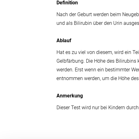
Definition
Fortbildungen
Nach der Geburt werden beim Neugeb
und als Bilirubin über den Urin ausge
Hospitationen
Newsletter
Ablauf
Ihre Meinung
Hat es zu viel von diesem, wird ein Te
Gelbfärbung. Die Höhe des Bilirubins
Karriere und Jobs
werden. Erst wenn ein bestimmter Wert
Offene Stellen
entnommen werden, um die Höhe des B
Aus- und Weiterbildungen
Ärztinnen und Ärzte
Anmerkung
Dieser Test wird nur bei Kindern durch
Pflegefachpersonen
Notfallpflege
Anästhesiepflege