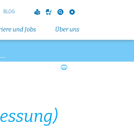
BLOG
t 2026
dungskurs (Dienstagabendkurs)
iere und Jobs
Über uns
t 2026
dungskurs (Donnerstagabendkurs)
t 2026
vorbereitungskurs
endkurs)
eranstaltungen und Fortbildungen
altungen und Fortbildungen
mes­sung)
t 2026
ion Hausarzt- und Spitalmedizin:
geschichten aus dem Alltag