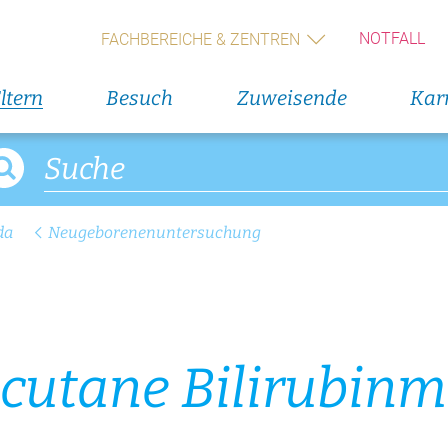
NOTFALL
FACHBEREICHE & ZENTREN
Blumenservice
11. Augus
Rückbil
Babygalerie
ltern
Besuch
Zuweisende
Karr
13. Augus
Rückbil
14. Augus
Geburts
da
Neugeborenenuntersuchung
(Wochen
Alle V
Direkteinstieg
Veranst
u­ta­ne Bi­li­ru­bin­
Präoperative Abklärungen
26. Augus
Interakt
Management der präoperativen Anämie
Erfolgs