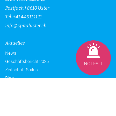
Postfach | 8610 Uster
Tel.
+41 44 911 11 11
info
@
spitaluster.ch
Aktuelles
News
Geschäftsbericht 2025
NOTFALL
Zeitschrift Spitus
Blog
Datenschutzerklärung
Impressum