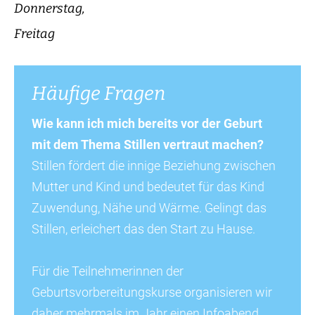
Donnerstag,
Freitag
Häufige Fragen
Wie kann ich mich bereits vor der Geburt
mit dem Thema Stillen vertraut machen?
Stillen fördert die innige Beziehung zwischen
Mutter und Kind und bedeutet für das Kind
Zuwendung, Nähe und Wärme. Gelingt das
Stillen, erleichert das den Start zu Hause.
Für die Teilnehmerinnen der
Geburtsvorbereitungskurse organisieren wir
daher mehrmals im Jahr einen Infoabend