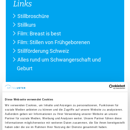
Links
Stillbroschüre
Stillkurs
Film: Breast is best
Film: Stillen von Frühgeborenen
Stillförderung Schweiz
Alles rund um Schwangerschaft und
Geburt
Brusternährungsset erklärt
Diese Webseite verwendet Cookies
Wir verwenden Cookies, um Inhalte und Anzeigen zu personalisieren, Funktionen für
Mit der sogenannten Zufütterung an der Brust kann
soziale Medien anbieten zu können und die Zugriffe auf unsere Website zu analysieren.
Außerdem geben wir Informationen zu Ihrer Verwendung unserer Website an unsere
die Stillbeziehung – trotz Herausforderungen –
Partner für soziale Medien, Werbung und Analysen weiter. Unsere Partner führen diese
Informationen möglicherweise mit weiteren Daten zusammen, die Sie ihnen bereitgestellt
erhalten und sogar gestärkt werden. Am Spital Uster
haben oder die sie im Rahmen Ihrer Nutzung der Dienste gesammelt haben.