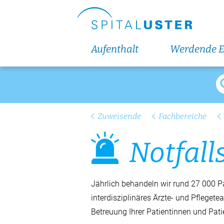
So sind wir organisiert
Fachpersonen-Suche
Aufenthalt
Werdende E
Qualität
Nachhaltigkeit
Veranstaltungen und Fortbildungen
Medienmitteilungen
Zuweisende
Fachbereiche
Leitbild
Not­fall­
Downloadcenter
Geschichte
Jährlich behandeln wir rund 27 000 Pat
Partner
interdisziplinäres Ärzte- und Pfleget
Aktuelles
Betreuung Ihrer Patientinnen und Pa
Veranstaltungen und Fortbil