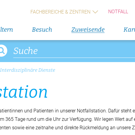
14. Augus
Geburts
NOTFALL
FACHBEREICHE & ZENTREN
(Wochen
ltern
Besuch
Zuweisende
Karr
Alle V
Interdisziplinäre Dienste
sta­ti­on
ientinnen und Patienten in unserer Notfallstation. Dafür steht e
eam 365 Tage rund um die Uhr zur Verfügung. Wir legen Wert auf e
tienten sowie eine zeitnahe und direkte Rückmeldung an unsere
dungen