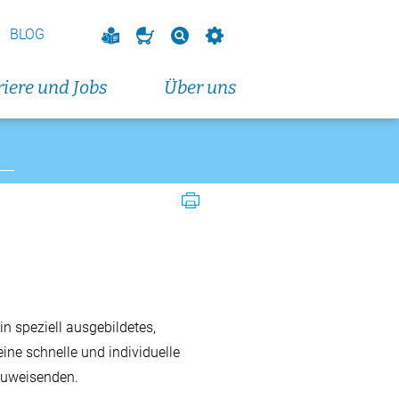
t 2026
vorbereitungskurs
BLOG
endkurs)
iere und Jobs
Über uns
eranstaltungen und Fortbildungen
in speziell ausgebildetes,
ine schnelle und individuelle
 Zuweisenden.