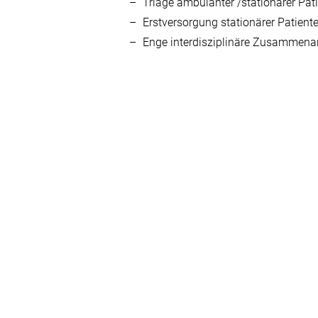
Triage ambulanter /stationärer Pati
Erstversorgung stationärer Patient
Enge interdisziplinäre Zusammenar