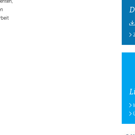
enten,
D
en
beit
L