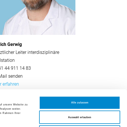
rich Gerwig
rztlicher Leiter interdisziplinäre
lstation
41 44 911 14 83
ail senden
 erfahren
Alle zulassen
auf unsere Website zu
Analysen weiter.
im Rahmen Ihrer
Auswahl erlauben