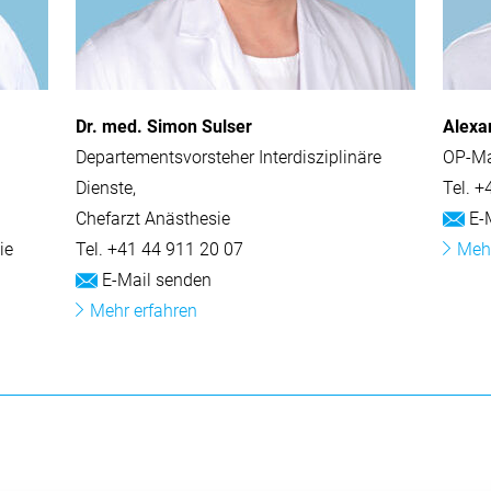
Alle V
Dr. med. Simon Sulser
Alexa
Departementsvorsteher Interdisziplinäre
OP-M
Dienste
Tel.
+
Chefarzt Anästhesie
E-M
ie
Tel.
+41 44 911 20 07
Mehr
E-Mail senden
Mehr erfahren
dungen