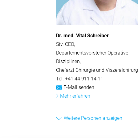
Qualität
Nachhaltigkeit
Veranstaltungen und Fortbildungen
Dr. med. Vital Schreiber
Medienmitteilungen
Stv. CEO
Leitbild
Departementsvorsteher Operative
Disziplinen
Downloadcenter
Chefarzt Chirurgie und Viszeralchirurg
Geschichte
Tel.
+41 44 911 14 11
Partner
E-Mail senden
Aktuelles
Mehr erfahren
Veranstaltungen und Fortbil
Weitere Personen anzeigen