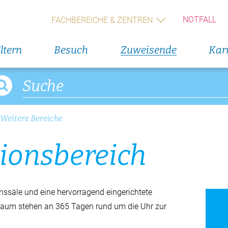
Log-in Webportal
3. Septe
NOTFALL
FACHBEREICHE & ZENTREN
5. Uste
Wichtige Kontakte auf einen Blick
Klinik
ltern
Besuch
Zuweisende
Karr
Alle V
Direkteinstieg
Offene S
Organigramm Spital Uster
Weitere Bereiche
Appartements für Mitarbeitende
i­ons­be­reich
Fortbildungen in der Pflege
nssäle und eine hervorragend eingerichtete
raum stehen an 365 Tagen rund um die Uhr zur