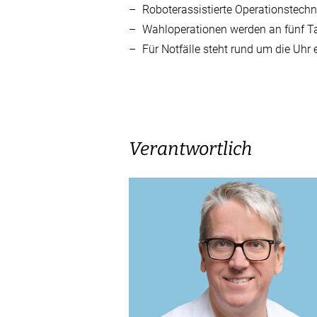
Roboterassistierte Operationstechn
Mitarbeitende erzählen
Wahloperationen werden an fünf T
Für Notfälle steht rund um die Uhr 
Job-Abo
Freiwilligen-Team
Über uns
Aktuelle Bauprojekte
Verantwortlich
Spital Uster Tag 2026
Zahlen + Fakten
Zeitschrift SPITUS
Geschäftsbericht
So sind wir organisiert
Fachpersonen-Suche