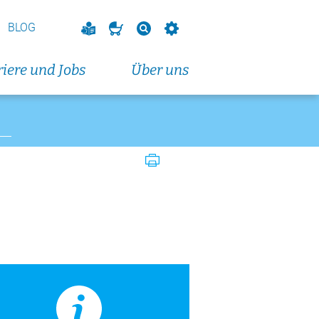
mber 2026
BLOG
rmer Symposium der Medizinischen
iere und Jobs
Über uns
eranstaltungen und Fortbildungen
tellen