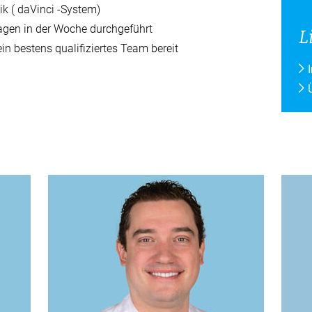
ik (
daVinci
-System)
agen in der Woche durchgeführt
L
ein bestens qualifiziertes Team bereit
Direkteinstieg
Veranst
Aktuelles
11. Augus
Rückbil
Gesundheitsforum
13. Augus
Medienkontakt
Rückbil
Freiwilligen-Team
14. Augus
Geburts
(Wochen