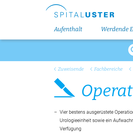
Hospitationen
Newsletter
Ihre Meinung
Aufenthalt
Werdende E
Karriere und Jobs
Offene Stellen
Aus- und Weiterbildungen
Zuweisende
Fachbereiche
Ärztinnen und Ärzte
Pflegefachpersonen
Ope­ra­t
Notfallpflege
Anästhesiepflege
Vier bestens ausgerüstete Operatio
Schnuppern in der Pflege
Urologieeinheit sowie ein Aufwach
Verfügung
Das bieten wir dir