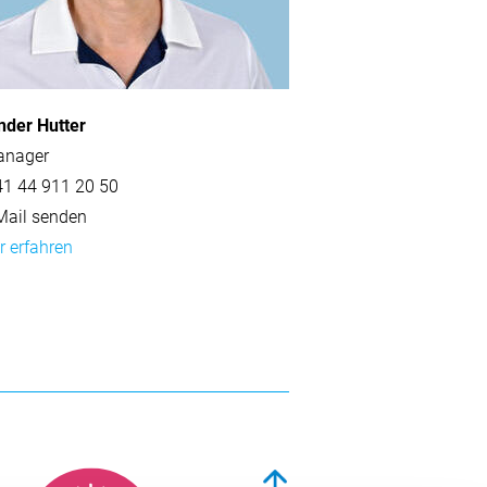
eranstaltungen und Fortbildungen
nder Hutter
anager
41 44 911 20 50
ail senden
 erfahren