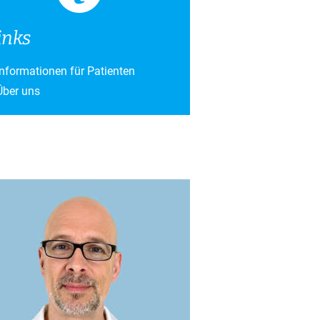
inks
Informationen für Patienten
Über uns
altungen und Fortbildungen
t 2026
dungskurs (Dienstagabendkurs)
t 2026
dungskurs (Donnerstagabendkurs)
t 2026
vorbereitungskurs
endkurs)