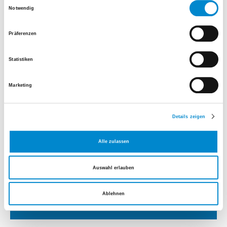
Einwilligungsauswahl
Notwendig
Montag – Freitag: 08.00 –16.00 Uhr
Tel.
+41 44 911 10 19
Präferenzen
E-Mail senden
Statistiken
Marketing
Details zeigen
Alle zulassen
Dokumente
Auswahl erlauben
Unser Angebot für Zusatzversicherte
Ablehnen
Zum Downloadcenter