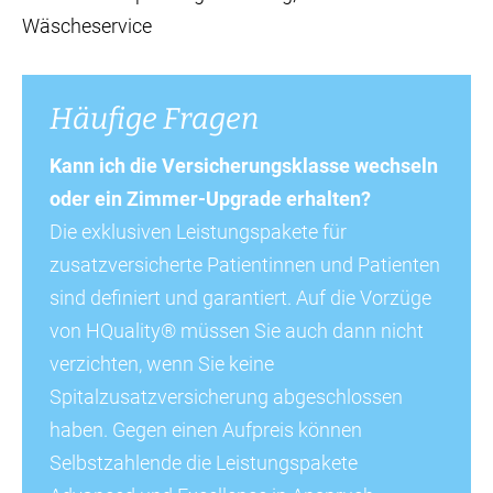
Wäscheservice
Häufige Fragen
Kann ich die Versicherungsklasse wechseln
oder ein Zimmer-Upgrade erhalten?
Die exklusiven Leistungspakete für
zusatzversicherte Patientinnen und Patienten
sind definiert und garantiert. Auf die Vorzüge
von HQuality® müssen Sie auch dann nicht
verzichten, wenn Sie keine
Spitalzusatzversicherung abgeschlossen
haben. Gegen einen Aufpreis können
Selbstzahlende die Leistungspakete