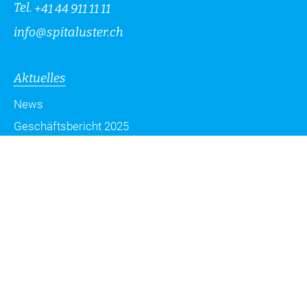
Tel.
+41 44 911 11 11
info
@
spitaluster.ch
Aktuelles
News
Geschäftsbericht 2025
Zeitschrift Spitus
Blog
Datenschutzerklärung
Impressum
Sitemap