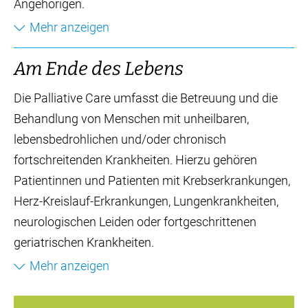
Angehörigen.
Mehr anzeigen
Beschwerdelinderung
Schliessen
Am En­de des Le­bens
Linderung von belastenden Symptomen wie z.B.
Schmerzen, Atemnot oder Übelkeit
Die Palliative Care umfasst die Betreuung und die
Die Palliative Care beugt Leiden und
Behandlung von Menschen mit unheilbaren,
Komplikationen vor.
lebensbedrohlichen und/oder chronisch
Bei psychischen Leiden wie Ängsten und
fortschreitenden Krankheiten. Hierzu gehören
Depressionen oder bei belastenden
Patientinnen und Patienten mit Krebserkrankungen,
Familiensituationen oder finanziellen Problemen
Herz-Kreislauf-Erkrankungen, Lungenkrankheiten,
wird Unterstützung geboten.
neurologischen Leiden oder fortgeschrittenen
geriatrischen Krankheiten.
Sprirituelle und existentielle Krisen werden
berücksichtigt.
Mehr anzeigen
Die Palliative Care wird vorausschauend
Schliessen