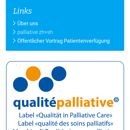
Links
Über uns
palliative zh+sh
Öffentlicher Vortrag Patientenverfügung