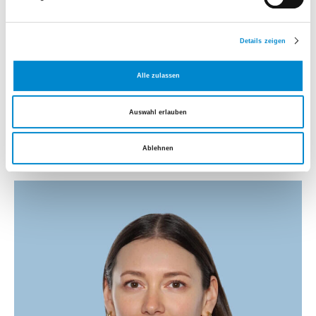
Dr. med. Sivan Schipper
Details zeigen
Leiter Palliative Care
Alle zulassen
Leitender Arzt Innere Medizin und Palliative Care
Tel.
+41 911 12 91
Auswahl erlauben
E-Mail senden
Mehr erfahren
Ablehnen