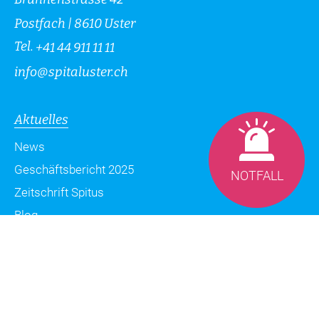
Postfach | 8610 Uster
Tel.
+41 44 911 11 11
info
@
spitaluster.ch
Aktuelles
News
Geschäftsbericht 2025
NOTFALL
Zeitschrift Spitus
Blog
Datenschutzerklärung
Impressum