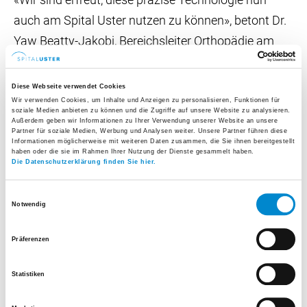
auch am Spital Uster nutzen zu können», betont Dr.
Yaw Beatty-Jakobi, Bereichsleiter Orthopädie am
Spital Uster. «Für unsere Patientinnen und Patienten
bedeutet das einen Zugang zu den gegenwärtig
Diese Webseite verwendet Cookies
modernsten und effektivsten
Wir verwenden Cookies, um Inhalte und Anzeigen zu personalisieren, Funktionen für
soziale Medien anbieten zu können und die Zugriffe auf unsere Website zu analysieren.
Behandlungsoptionen.»
Außerdem geben wir Informationen zu Ihrer Verwendung unserer Website an unsere
Partner für soziale Medien, Werbung und Analysen weiter. Unsere Partner führen diese
Informationen möglicherweise mit weiteren Daten zusammen, die Sie ihnen bereitgestellt
haben oder die sie im Rahmen Ihrer Nutzung der Dienste gesammelt haben.
Millimetergenaue Planung im Operationssaal
Die Datenschutzerklärung finden Sie hier.
Das VELYS™ Robotic-Assisted Solution («VRAS»)
Einwilligungsauswahl
unterstützt die Operateurinnen und Operateure bei
Notwendig
der Implantation von Kniegelenksprothesen. Zu
Präferenzen
Beginn des Eingriffs erfasst das System exakte
Daten zur Beinachse, zur Beweglichkeit und zur
Statistiken
Bandspannung im Knie – ganz ohne vorgängige CT-