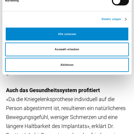
Untersuchung. Anhand der gewonnenen Daten zeigt
Marketing
der Roboter, welche Knochenschnitte in welcher
Position am sinnvollsten sind. Erst wenn am
Details zeigen
Bildschirm eine ideale Stabilität und Funktionalität
Alle zulassen
des Kniegelenks simuliert werden kann, erfolgt die
tatsächliche Implantation. Auch bei diesem Schritt
Auswahl erlauben
hilft der Roboter, die optimale Schnittführung zu
halten. Dadurch wird der Eingriff noch präziser,
Ablehnen
gewebeschonender und berechenbarer.
Auch das Gesundheitssystem profitiert
«Da die Kniegelenksprothese individuell auf die
Person abgestimmt ist, resultieren ein natürlicheres
Bewegungsgefühl, weniger Schmerzen und eine
längere Haltbarkeit des Implantats», erklärt Dr.