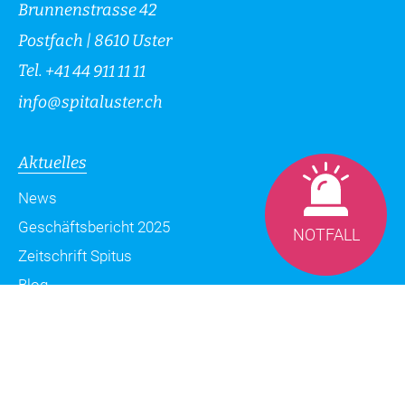
Brunnenstrasse 42
Postfach | 8610 Uster
Tel.
+41 44 911 11 11
info
@
spitaluster.ch
Aktuelles
News
Geschäftsbericht 2025
NOTFALL
Zeitschrift Spitus
Blog
Datenschutzerklärung
Impressum