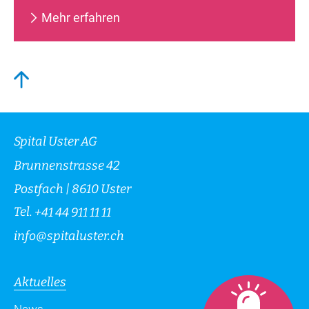
Mehr erfahren
Spital Uster AG
Brunnenstrasse 42
Postfach | 8610 Uster
Tel.
+41 44 911 11 11
info
@
spitaluster.ch
Aktuelles
News