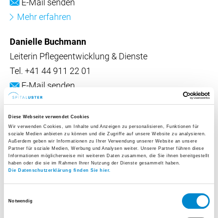
E-Mail senden
Mehr erfahren
Danielle Buchmann
Leiterin Pflegeentwicklung & Dienste
Tel.
+41 44 911 22 01
E-Mail senden
Mehr erfahren
Diese Webseite verwendet Cookies
Helen Oesch-Weber
Wir verwenden Cookies, um Inhalte und Anzeigen zu personalisieren, Funktionen für
soziale Medien anbieten zu können und die Zugriffe auf unsere Website zu analysieren.
Bereichsleiterin Pflege, Stv. Pflegedirektorin
Außerdem geben wir Informationen zu Ihrer Verwendung unserer Website an unsere
Partner für soziale Medien, Werbung und Analysen weiter. Unsere Partner führen diese
Tel.
+41 44 911 11 30
Informationen möglicherweise mit weiteren Daten zusammen, die Sie ihnen bereitgestellt
haben oder die sie im Rahmen Ihrer Nutzung der Dienste gesammelt haben.
E-Mail senden
Die Datenschutzerklärung finden Sie hier.
Mehr erfahren
Einwilligungsauswahl
Notwendig
Regina Krump