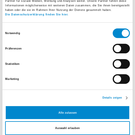
Partner für soziale Medien, Werbung und Analysen weiter. Unsere Partner führen diese
Guest Relation-Team
kümmert sich um Ihre
Informationen möglicherweise mit weiteren Daten zusammen, die Sie ihnen bereitgestellt
haben oder die sie im Rahmen Ihrer Nutzung der Dienste gesammelt haben.
persönlichen Anliegen und erfüllt während des
Die Datenschutzerklärung finden Sie hier.
gesamten Aufenhaltes individuelle Wünsche.
Einwilligungsauswahl
Notwendig
Hauswirtschaft
Das Team der Hauswirtschaft ist dafür besorgt,
Präferenzen
sämtliche Räumlichkeiten inkl. Betten unter
Statistiken
Einhaltung von Hygienevorschriften sauber zu
halten, die Entsorgung sowie interne und externe
Marketing
Transporte von verschiedenen Gütern sowie die
Wäscheversorgung inkl. Berufskleider
Details zeigen
sicherzustellen.
Alle zulassen
Auswahl erlauben