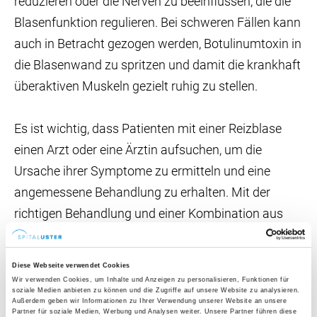
reduzieren oder die Nerven zu beeinflussen, die die
Blasenfunktion regulieren. Bei schweren Fällen kann
auch in Betracht gezogen werden, Botulinumtoxin in
die Blasenwand zu spritzen und damit die krankhaft
überaktiven Muskeln gezielt ruhig zu stellen.
Es ist wichtig, dass Patienten mit einer Reizblase
einen Arzt oder eine Ärztin aufsuchen, um die
Ursache ihrer Symptome zu ermitteln und eine
angemessene Behandlung zu erhalten. Mit der
richtigen Behandlung und einer Kombination aus
Verhaltensänderungen und Medikamenten können
die Symptome einer Reizblase deutlich reduziert
Diese Webseite verwendet Cookies
werden, was zu einer verbesserten Lebensqualität
Wir verwenden Cookies, um Inhalte und Anzeigen zu personalisieren, Funktionen für
soziale Medien anbieten zu können und die Zugriffe auf unsere Website zu analysieren.
führt.
Außerdem geben wir Informationen zu Ihrer Verwendung unserer Website an unsere
Partner für soziale Medien, Werbung und Analysen weiter. Unsere Partner führen diese