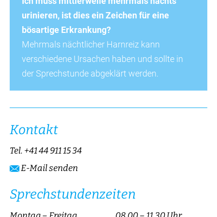
Ich muss mittlerweile mehrmals nachts
urinieren, ist dies ein Zeichen für eine
bösartige Erkrankung?
Mehrmals nächtlicher Harnreiz kann
verschiedene Ursachen haben und sollte in
der Sprechstunde abgeklärt werden.
Kontakt
Tel.
+41 44 911 15 34
E-Mail senden
Sprechstundenzeiten
Montag – Freitag
08.00 – 11.30 Uhr