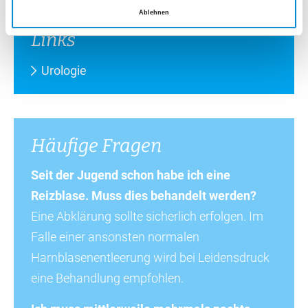
Ablehnen
Links
Urologie
Häufige Fragen
Seit der Jugend schon habe ich eine
Reizblase. Muss dies behandelt werden?
Eine Abklärung sollte sicherlich erfolgen. Im
Falle einer ansonsten normalen
Harnblasenentleerung wird bei Leidensdruck
eine Behandlung empfohlen.