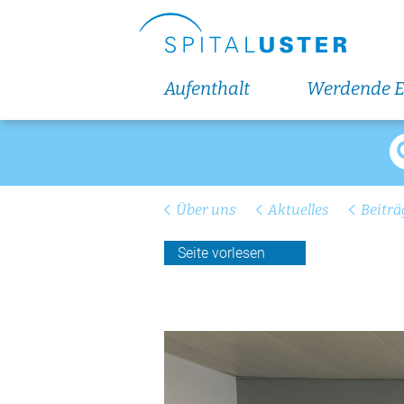
Über uns
Aktuelle Bauprojekte
Spital Uster Tag 2026
Aufenthalt
Werdende E
Zahlen + Fakten
Zeitschrift SPITUS
Geschäftsbericht
Über uns
Aktuelles
Beiträ
So sind wir organisiert
Seite vorlesen
Fachpersonen-Suche
Qualität
Nachhaltigkeit
Veranstaltungen und Fortbildungen