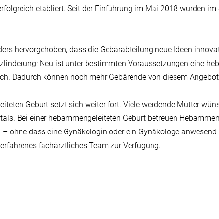
rfolgreich etabliert. Seit der Einführung im Mai 2018 wurden im
rs hervorgehoben, dass die Gebärabteilung neue Ideen innovativ
zlinderung: Neu ist unter bestimmten Voraussetzungen eine he
lich. Dadurch können noch mehr Gebärende von diesem Angebot p
teten Geburt setzt sich weiter fort. Viele werdende Mütter wüns
pitals. Bei einer hebammengeleiteten Geburt betreuen Hebamme
h – ohne dass eine Gynäkologin oder ein Gynäkologe anwesend is
n erfahrenes fachärztliches Team zur Verfügung.