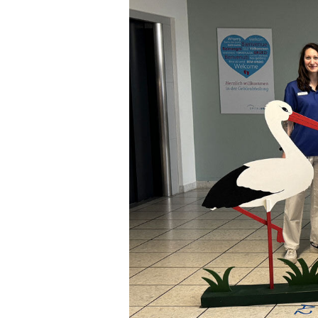
Medienmitteilungen
Leitbild
Downloadcenter
Geschichte
Partner
Aktuelles
Veranstaltungen und Fortbil